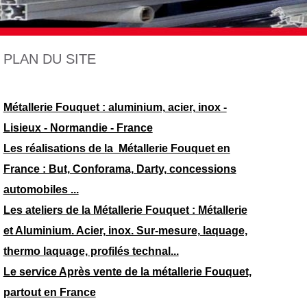
PLAN DU SITE
Métallerie Fouquet : aluminium, acier, inox -
Lisieux - Normandie - France
Les réalisations de la Métallerie Fouquet en
France : But, Conforama, Darty, concessions
automobiles ...
Les ateliers de la Métallerie Fouquet : Métallerie
et Aluminium. Acier, inox. Sur-mesure, laquage,
thermo laquage, profilés technal...
Le service Après vente de la métallerie Fouquet,
partout en France